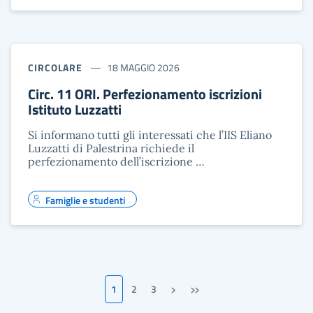
CIRCOLARE
18 MAGGIO 2026
Circ. 11 ORI. Perfezionamento iscrizioni
Istituto Luzzatti
Si informano tutti gli interessati che l’IIS Eliano
Luzzatti di Palestrina richiede il
perfezionamento dell’iscrizione …
Famiglie e studenti
›
»
1
2
3
Pagina successiva
Ultima pagina