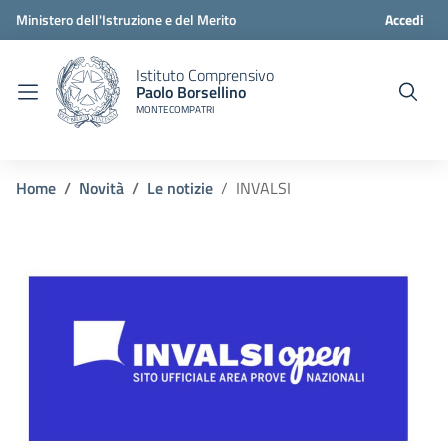
Ministero dell'Istruzione e del Merito
Accedi
Istituto Comprensivo
Paolo Borsellino
MONTECOMPATRI
Home
Novità
Le notizie
INVALSI