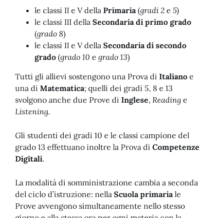
le classi II e V della
Primaria
(
gradi 2
e
5
)
le classi III della
Secondaria di primo grado
(
grado 8
)
le classi II e V della
Secondaria di secondo
grado
(
grado 10
e
grado 13
)
Tutti gli allievi sostengono una Prova di
Italiano
e
una di
Matematica
; quelli dei gradi 5, 8 e 13
svolgono anche due Prove di
Inglese
,
Reading
e
Listening
.
Gli studenti dei gradi 10 e le classi campione del
grado 13 effettuano inoltre la Prova di
Competenze
Digitali
.
La modalità di somministrazione cambia a seconda
del ciclo d’istruzione: nella
Scuola primaria
le
Prove avvengono simultaneamente nello stesso
giorno e alla stessa ora per ogni materia con la