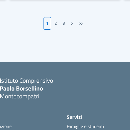
›
»
1
2
3
Pagina successiva
Ultima pagina
Istituto Comprensivo
Paolo Borsellino
Montecompatri
Servizi
azione
Famiglie e studenti