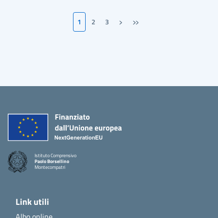
›
»
1
2
3
Pagina successiva
Ultima pagina
Istituto Comprensivo
Paolo Borsellino
Montecompatri
Link utili
Albo online