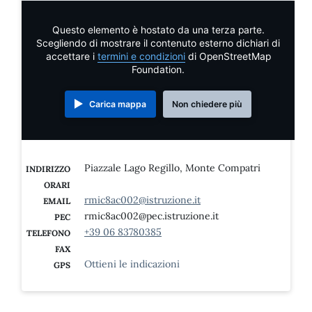
Questo elemento è hostato da una terza parte.
Scegliendo di mostrare il contenuto esterno dichiari di
accettare i
termini e condizioni
di OpenStreetMap
Foundation.
Carica mappa
Non chiedere più
Piazzale Lago Regillo, Monte Compatri
INDIRIZZO
ORARI
rmic8ac002@istruzione.it
EMAIL
rmic8ac002@pec.istruzione.it
PEC
+39 06 83780385
TELEFONO
FAX
Ottieni le indicazioni
GPS