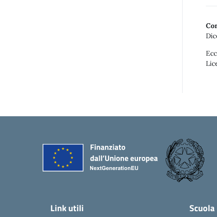
Con
Dic
Ecc
Lic
Link utili
Scuola