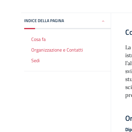
INDICE DELLA PAGINA
Co
Cosa fa
La
Organizzazione e Contatti
is
Sedi
l’
sv
st
sc
pr
Or
Di