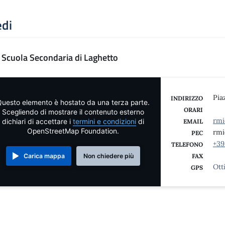
edi
Scuola Secondaria di Laghetto
Pia
INDIRIZZO
uesto elemento è hostato da una terza parte.
ORARI
Scegliendo di mostrare il contenuto esterno
rmi
dichiari di accettare i
termini e condizioni
di
EMAIL
OpenStreetMap Foundation.
rmi
PEC
+39
TELEFONO
Carica mappa
Non chiedere più
FAX
Ott
GPS