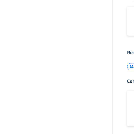
Res
Mi
Con