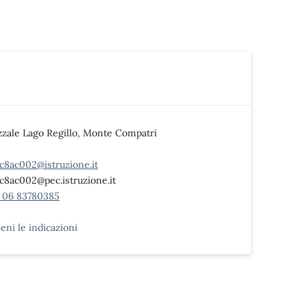
zzale Lago Regillo, Monte Compatri
c8ac002@istruzione.it
c8ac002@pec.istruzione.it
 06 83780385
ieni le indicazioni