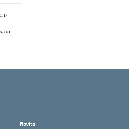
ì 17
 sotto
Novità