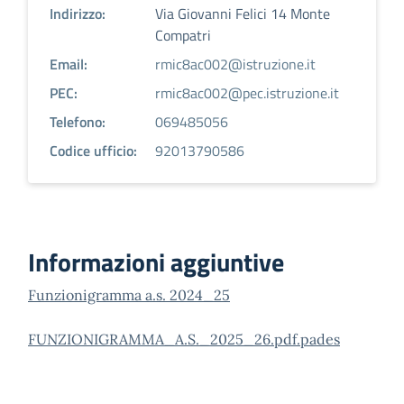
Indirizzo:
Via Giovanni Felici 14 Monte
Compatri
Email:
rmic8ac002@istruzione.it
PEC:
rmic8ac002@pec.istruzione.it
Telefono:
069485056
Codice ufficio:
92013790586
Informazioni aggiuntive
Funzionigramma a.s. 2024_25
FUNZIONIGRAMMA_A.S._2025_26.pdf.pades