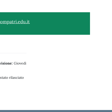
ompatri.edu.it
visione:
Giovedì
tato rilasciato