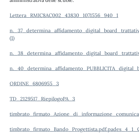
amministrativa delle scuole.
Lettera_RMIC8AC002_43830_1071556_940_1
n._37_determina_affidamento_digital_board_trattativ
(1)
n._38_determina_affidamento_digital_board_trattativ
n._40_determina_affidamento_PUBBLICITA_digital_b
ORDINE_6806955_3
TD_2129517_RiepilogoPA_3
timbrato_firmato_Azione_di_informazione_comunic
timbrato_firmato_Bando_Progettista.pdf.pades_4_1_