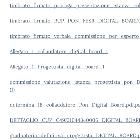
timbrato_firmato_proroga_presentazione_istanza_col
timbrato_firmato_RUP_PON_FESR_DIGITAL_BOARD.p
timbrato_firmato_verbale_commissione_per_esperto
Allegato_1_collaudatore_digital_board_1
Allegato_1_Progettista_digital_board_1
commissione_valutazione_istanza_progettista_pon_
(1)
determina_18_collaudatore_Pon_Digital_Board.pdf.p
DETTAGLIO_CUP_C49J21044340006_DIGITAL_BOAR
graduatoria_definitiva_progettista_DIGITAL_BOARD.