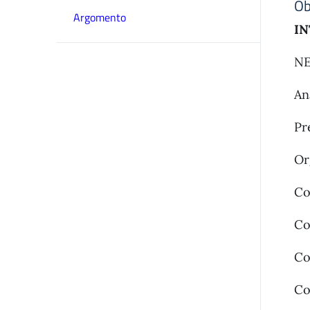
Ob
Argomento
IN
NE
An
Pr
Or
Co
Co
Co
Co