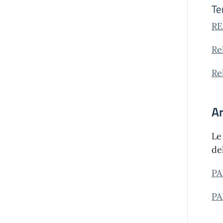
Te
RE
Re
Re
A
Le
de
PA
PA