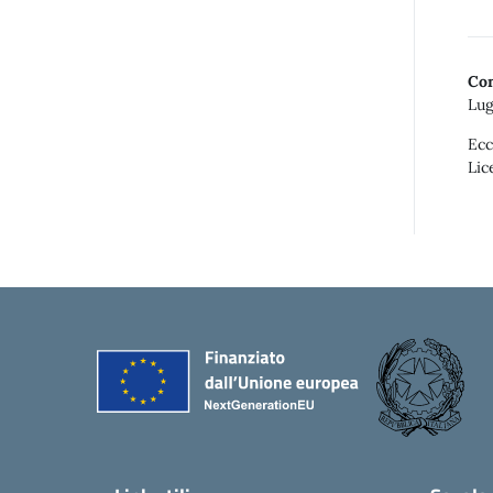
Con
Lug
Ecc
Lic