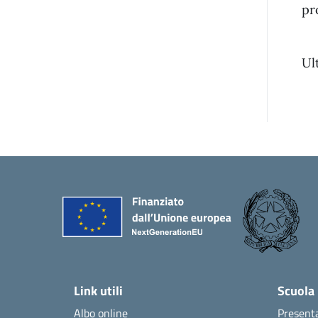
pr
Ul
Link utili
Scuola
Albo online
Present